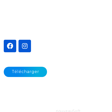
Intelligence artificielle
Services
SUIVEZ-NOUS
MAINTENANCE
Télécharger
©
2026
Etablissements Duffau | Tous droits réservés |
Réalisation :
nouveauSoft