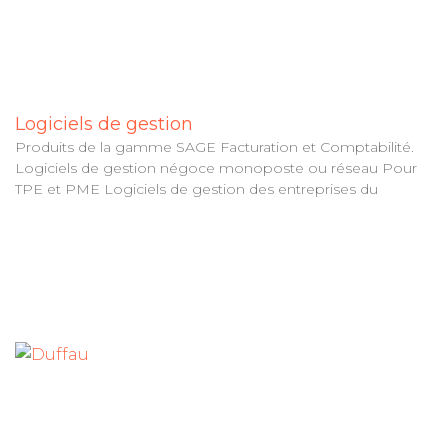
Logiciels de gestion
Produits de la gamme SAGE Facturation et Comptabilité.
Logiciels de gestion négoce monoposte ou réseau Pour
TPE et PME Logiciels de gestion des entreprises du
Tout le matériel de bureau à Langon
Parc d’Activités du Pays de Langon
7 rue des Troènes