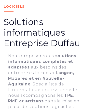
LOGICIELS
Solutions
informatiques
Entreprise Duffau
Nous proposons des
solutions
informatiques complètes et
adaptées
aux besoins des
entreprises locales à
Langon,
Mazères et en Nouvelle-
Aquitaine
. Spécialiste de
l’informatique professionnelle,
nous accompagnons les
TPE,
PME et artisans
dans la mise en
place de solutions logicielles