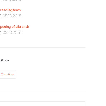
randing team
05.10.2018
pening of a branch
05.10.2018
TAGS
Creative