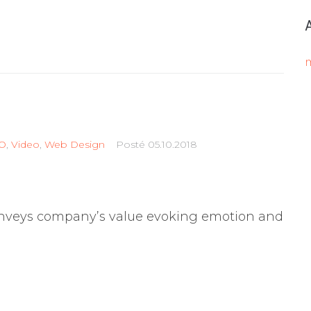
O
,
Video
,
Web Design
Posté
05.10.2018
nveys company’s value evoking emotion and