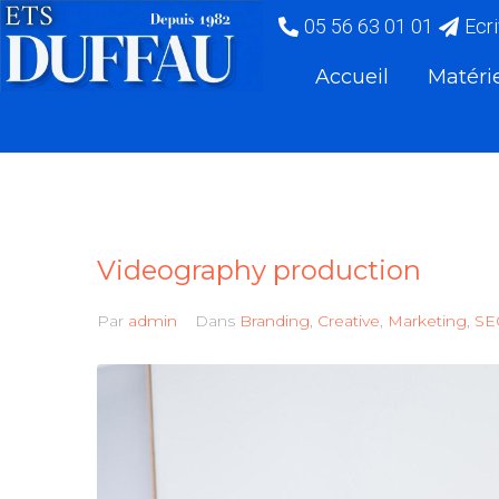
05 56 63 01 01
Ecr
Accueil
Matéri
Videography production
Par
admin
Dans
Branding
,
Creative
,
Marketing
,
SE