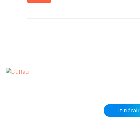
HORAIRES
Tout le matériel de
Du lundi au v
bureau à Langon
de 9h-12h et 
Parc d’Activités du Pays
de Langon
Itinérai
7 rue des Troènes
33210 MAZERES
Tel :
05 56 63 01 01