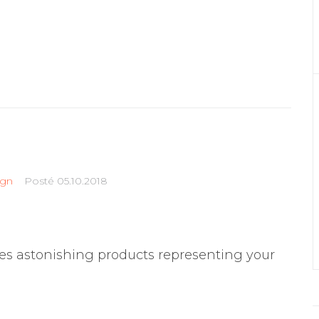
ign
Posté
05.10.2018
s astonishing products representing your