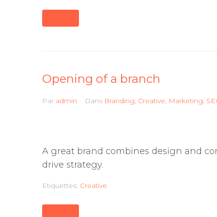
MORE
Opening of a branch
Par
admin
Dans
Branding
,
Creative
,
Marketing
,
SE
A great brand combines design and co
drive strategy.
Etiquettes:
Creative
MORE